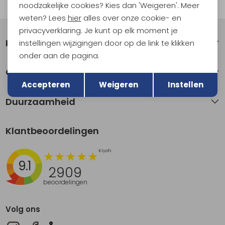
Automatisch sparen voor korting
noodzakelijke cookies? Kies dan 'Weigeren'. Meer
weten? Lees
hier
alles over onze cookie- en
privacyverklaring. Je kunt op elk moment je
Klantenservice
instellingen wijzigingen door op de link te klikken
onder aan de pagina.
Terug
Over Kathmandu
Opslaan
Accepteren
Weigeren
Instellen
Duurzaamheid
Klantbeoordelingen
9.1
2909
beoordelingen
Volg ons