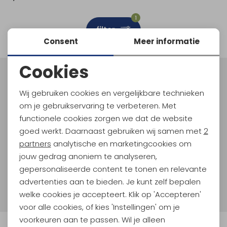
Schoenonderhoud
Bagagezakken en Tonnen
Wandelstokken en Gamaschen
Kampeermeubels
Pof, Pofzakken en Training
Wandelschoenen Heren
Skibroeken
Expeditie accessoires
Expeditie jassen
Fietsbroeken
Expeditie accessoires
1
filter
Rugzak accessoires
Cadeaus en Diensten
Wassen
Klimtouw en Bandsling
Sokken
Fietsbroeken
Expeditie broeken
Consent
Meer informatie
Ijsklimmen en Stijgijzers
Drinksysteem
Expeditie broeken
Cookies
Noodzakelijke cookies
Sneeuwwandelen
Wandelstokken en Gamaschen
Meld je aan voor Kathmandu
Hoogtepunten
Wij gebruiken cookies en vergelijkbare technieken
Personalisatie cookies
Zonnebrillen
om je gebruikservaring te verbeteren. Met
En spaar voor 5% korting op je nieuwe outdoorgear!
Als bonus ontvang je e-mails met leuke acties, events
functionele cookies zorgen we dat de website
Analytische cookies
en nieuwe collecties!
goed werkt. Daarnaast gebruiken wij samen met
2
Marketing cookies
partners
analytische en marketingcookies om
Aanmelden
jouw gedrag anoniem te analyseren,
gepersonaliseerde content te tonen en relevante
Hoe we met je data omgaan? Bekijk dit in onze
advertenties aan te bieden. Je kunt zelf bepalen
privacyverklaring.
welke cookies je accepteert. Klik op 'Accepteren'
voor alle cookies, of kies 'Instellingen' om je
voorkeuren aan te passen. Wil je alleen