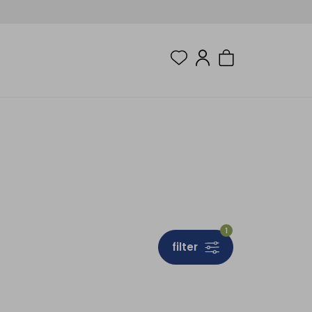
1
filter