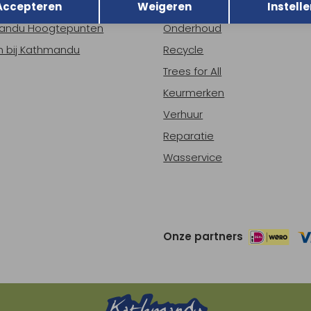
Accepteren
Weigeren
Instelle
ns
Nieuws
andu Hoogtepunten
Onderhoud
 bij Kathmandu
Recycle
Trees for All
Keurmerken
Verhuur
Reparatie
Wasservice
Onze partners