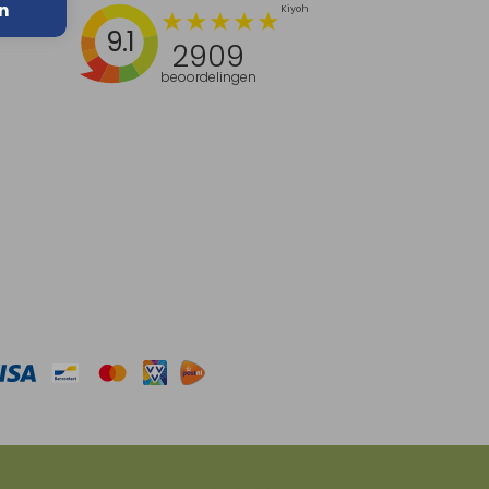
n
9.1
2909
beoordelingen