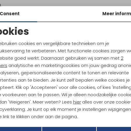
5
Consent
Meer inform
ookies
Noodzakelijke cookies
Personalisatie cookies
ebruiken cookies en vergelijkbare technieken om je
ikservaring te verbeteren. Met functionele cookies zorgen w
Analytische cookies
Marketing cookies
ebsite goed werkt. Daarnaast gebruiken wij samen met
2
ndu Hoogtepunten
ners
analytische en marketingcookies om jouw gedrag anon
tdoorgear! Als bonus ontvang
nalyseren, gepersonaliseerde content te tonen en relevante
uwe collecties!
Hoe we met je data omgaan? B
tenties aan te bieden. Je kunt zelf bepalen welke cookies je
teert. Klik op 'Accepteren' voor alle cookies, of kies 'Instellin
 voorkeuren aan te passen. Wil je alleen noodzakelijke cooki
h sparen voor korting
Gratis verzending bov
 dan 'Weigeren'. Meer weten? Lees
hier
alles over onze cookie
cyverklaring. Je kunt op elk moment je instellingen wijziginge
 link te klikken onder aan de pagina.
r Kathmandu
Duurzaamheid
Terug
Opslaan