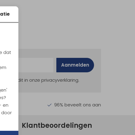
atie
e dat
Aanmelden
iem
ekijk dit in onze privacyverklaring.
gen'
es?
en €30,-
96% beveelt ons aan
- en
n door
Klantbeoordelingen