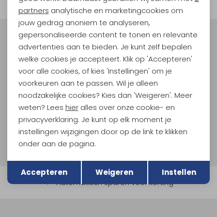
Marketing cookies
partners
analytische en marketingcookies om
jouw gedrag anoniem te analyseren,
gepersonaliseerde content te tonen en relevante
Meld je aan voor Kathmandu
advertenties aan te bieden. Je kunt zelf bepalen
Hoogtepunten
welke cookies je accepteert. Klik op 'Accepteren'
En spaar voor 5% korting op je nieuwe outdoorgear!
voor alle cookies, of kies 'Instellingen' om je
Als bonus ontvang je e-mails met leuke acties, events
voorkeuren aan te passen. Wil je alleen
en nieuwe collecties!
noodzakelijke cookies? Kies dan 'Weigeren'. Meer
weten? Lees
hier
alles over onze cookie- en
Aanmelden
privacyverklaring. Je kunt op elk moment je
instellingen wijzigingen door op de link te klikken
Hoe we met je data omgaan? Bekijk dit in onze
onder aan de pagina.
privacyverklaring.
Terug
Opslaan
Accepteren
Weigeren
Instellen
Automatisch sparen voor korting