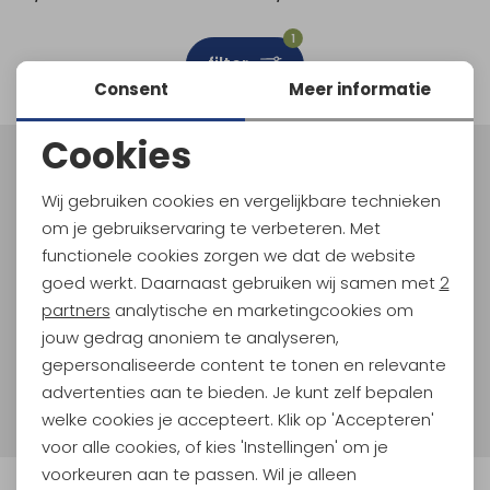
Schoenonderhoud
Bagagezakken en Tonnen
Wandelstokken en Gamaschen
Kampeermeubels
Pof, Pofzakken en Training
Wandelschoenen Heren
Skibroeken
Expeditie accessoires
Expeditie jassen
Fietsbroeken
Expeditie accessoires
1
filter
Rugzak accessoires
Cadeaus en Diensten
Wassen
Klimtouw en Bandsling
Sokken
Fietsbroeken
Expeditie broeken
Consent
Meer informatie
Ijsklimmen en Stijgijzers
Drinksysteem
Expeditie broeken
Cookies
Noodzakelijke cookies
Sneeuwwandelen
Wandelstokken en Gamaschen
Meld je aan voor Kathmandu
Hoogtepunten
Wij gebruiken cookies en vergelijkbare technieken
Personalisatie cookies
Zonnebrillen
om je gebruikservaring te verbeteren. Met
En spaar voor 5% korting op je nieuwe outdoorgear!
Als bonus ontvang je e-mails met leuke acties, events
functionele cookies zorgen we dat de website
Analytische cookies
en nieuwe collecties!
goed werkt. Daarnaast gebruiken wij samen met
2
Marketing cookies
partners
analytische en marketingcookies om
Aanmelden
jouw gedrag anoniem te analyseren,
gepersonaliseerde content te tonen en relevante
Hoe we met je data omgaan? Bekijk dit in onze
advertenties aan te bieden. Je kunt zelf bepalen
privacyverklaring.
welke cookies je accepteert. Klik op 'Accepteren'
voor alle cookies, of kies 'Instellingen' om je
voorkeuren aan te passen. Wil je alleen