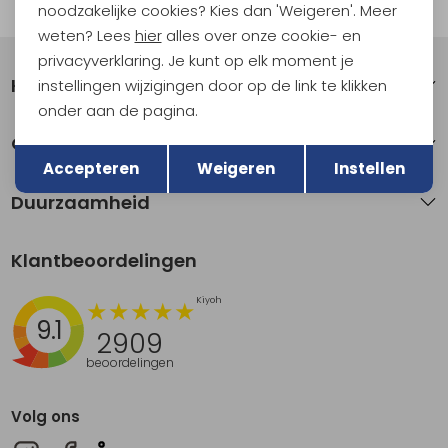
Automatisch sparen voor korting
noodzakelijke cookies? Kies dan 'Weigeren'. Meer
weten? Lees
hier
alles over onze cookie- en
privacyverklaring. Je kunt op elk moment je
Klantenservice
instellingen wijzigingen door op de link te klikken
onder aan de pagina.
Terug
Over Kathmandu
Opslaan
Accepteren
Weigeren
Instellen
Duurzaamheid
Klantbeoordelingen
9.1
2909
beoordelingen
Volg ons