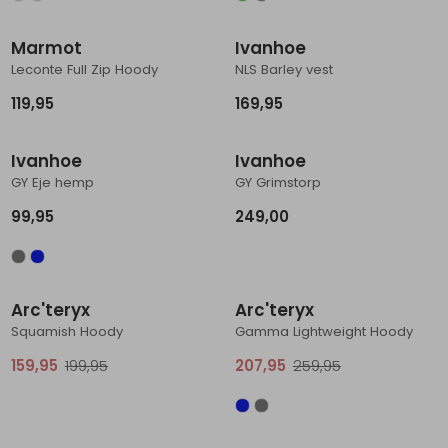
Marmot
Ivanhoe
Leconte Full Zip Hoody
NLS Barley vest
119,95
169,95
Ivanhoe
Ivanhoe
GY Eje hemp
GY Grimstorp
99,95
249,00
Sale
Sale
Arc'teryx
Arc'teryx
Squamish Hoody
Gamma Lightweight Hoody
159,95
199,95
207,95
259,95
Sale
Sale