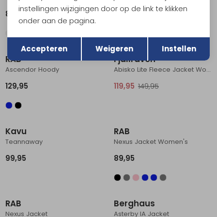
instellingen wijzigingen door op de link te klikken
89,95
95,95
119,95
onder aan de pagina.
Terug
Opslaan
Sale
Accepteren
Weigeren
Instellen
RAB
Fjällräven
Ascendor Hoody
Abisko Lite Fleece Jacket Women's
129,95
119,95
149,95
Kavu
RAB
Teannaway
Nexus Jacket Women's
99,95
89,95
RAB
Berghaus
Nexus Jacket
Asterby IA Jacket