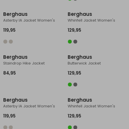
Nieuw
Nieuw
Schoenonderhoud
Bagagezakken en Tonnen
Wandelstokken en Gamaschen
Kampeermeubels
Pof, Pofzakken en Training
Wandelschoenen Heren
Skibroeken
Expeditie accessoires
Expeditie jassen
Fietsbroeken
Expeditie accessoires
Berghaus
Berghaus
Rugzak accessoires
Cadeaus en Diensten
Wassen
Klimtouw en Bandsling
Sokken
Fietsbroeken
Expeditie broeken
Asterby IA Jacket Women's
Whinfell Jacket Women's
119,95
129,95
Ijsklimmen en Stijgijzers
Drinksysteem
Expeditie broeken
Nieuw
Nieuw
Sneeuwwandelen
Wandelstokken en Gamaschen
Berghaus
Berghaus
Zonnebrillen
Staindrop Hike Jacket
Butterwick Jacket
84,95
129,95
Nieuw
Nieuw
Berghaus
Berghaus
Asterby IA Jacket Women's
Whinfell Jacket Women's
119,95
129,95