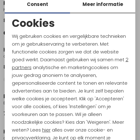
RAB
RAB
Consent
Meer informatie
Nexus Jacket Wmns
Nexus Hoody
Cookies
89,95
99,95
Noodzakelijke cookies
Wij gebruiken cookies en vergelijkbare technieken
Personalisatie cookies
om je gebruikservaring te verbeteren. Met
Kavu
Didriksons
functionele cookies zorgen we dat de website
Analytische cookies
Cavanaugh Women's
Ronja Fullzip Women's
goed werkt. Daarnaast gebruiken wij samen met
2
Marketing cookies
89,95
99,95
partners
analytische en marketingcookies om
jouw gedrag anoniem te analyseren,
gepersonaliseerde content te tonen en relevante
advertenties aan te bieden. Je kunt zelf bepalen
Blue Loop Originals
RAB
welke cookies je accepteert. Klik op 'Accepteren'
Blue Fleece Seascape Sweater Women's
Ascendor Hoody Women's
voor alle cookies, of kies 'Instellingen' om je
79,95
129,95
voorkeuren aan te passen. Wil je alleen
Sale
noodzakelijke cookies? Kies dan 'Weigeren'. Meer
weten? Lees
hier
alles over onze cookie- en
Kavu
Fjällräven
privacyverklaring. Je kunt op elk moment je
Cavanaugh Women's
1960 Logo Badge Sweater