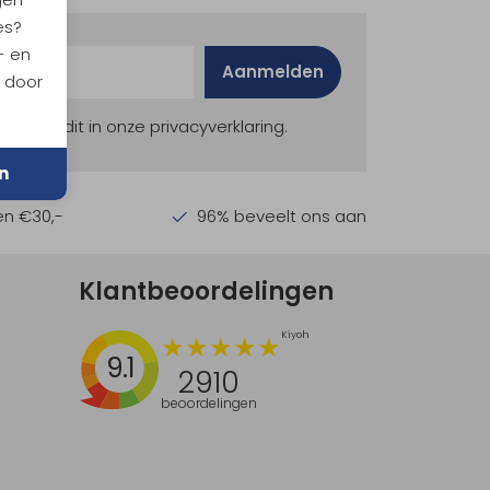
es?
- en
Aanmelden
n door
ekijk dit in onze privacyverklaring.
n
en €30,-
96% beveelt ons aan
Klantbeoordelingen
9.1
2910
beoordelingen