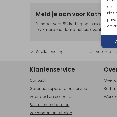
om je
Kies
Meld je aan voor Kathma
priva
En spaar voor 5% korting op je nieuwe ou
op de
je e-mails met leuke acties, events en nie
Snelle levering
Automatisc
Klantenservice
Ove
Contact
Over o
Garantie, reparatie en service
Kathm
Voorraad en collectie
Werken
Bestellen en betalen
Verzenden en afhalen