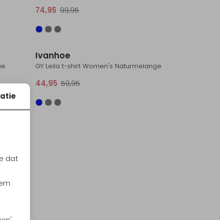
74,95
99,95
Sale
Sale
Ivanhoe
ue
GY Leila t-shirt Women's Naturmelange
44,95
59,95
atie
e dat
iem
gen'