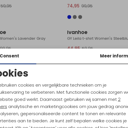
59,95
74,95
99,95
Sale
hoe
Ivanhoe
e Women's Lavender Gray
GY Leila t-shirt Women's Steelbl
99,95
44,95
59,95
Consent
Meer inform
ookies
Noodzakelijke cookies
Personalisatie cookies
ebruiken cookies en vergelijkbare technieken om je
ikservaring te verbeteren. Met functionele cookies zorgen w
Analytische cookies
Marketing cookies
ebsite goed werkt. Daarnaast gebruiken wij samen met
2
ners
analytische en marketingcookies om jouw gedrag anon
nalyseren, gepersonaliseerde content te tonen en relevante
tenties aan te bieden. Je kunt zelf bepalen welke cookies je
teert. Klik op 'Accepteren' voor alle cookies, of kies 'Instellin