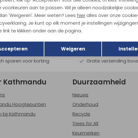
 voorkeuren aan te passen. Wil je alleen noodzakelijke cooki
 dan 'Weigeren'. Meer weten? Lees
hier
alles over onze cookie
ndu Hoogtepunten
cyverklaring. Je kunt op elk moment je instellingen wijziginge
tdoorgear! Als bonus ontvang
 link te klikken onder aan de pagina.
uwe collecties!
Hoe we met je data omgaan? B
Terug
Opslaan
Accepteren
Weigeren
Instelle
h sparen voor korting
Gratis verzending bov
r Kathmandu
Duurzaamheid
ns
Nieuws
andu Hoogtepunten
Onderhoud
 bij Kathmandu
Recycle
Trees for All
Keurmerken