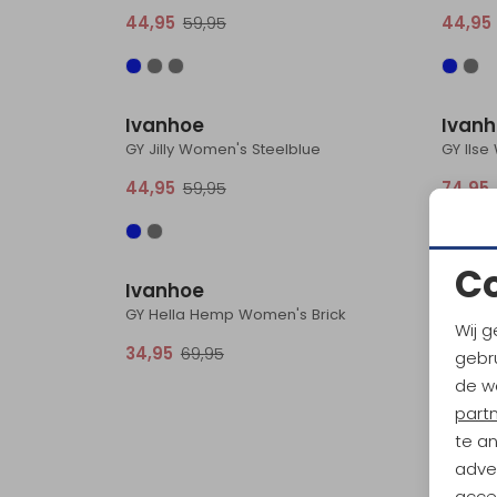
44,95
59,95
44,95
Sale
Ivanhoe
Ivan
GY Jilly Women's Steelblue
GY Ils
44,95
59,95
74,95
Sale
C
Ivanhoe
GY Hella Hemp Women's Brick
Wij g
34,95
69,95
gebru
de w
part
te a
adver
accep