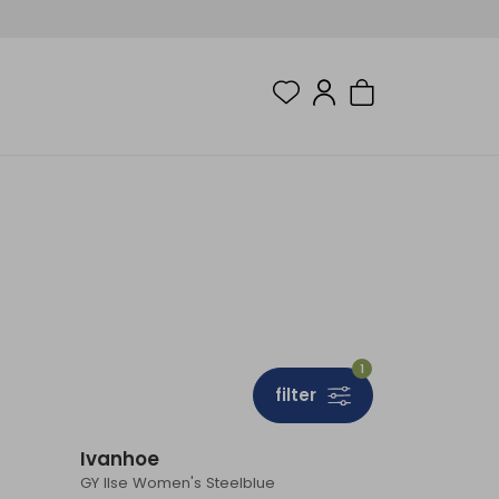
1
filter
Sale
Sale
Ivanhoe
GY Ilse Women's Steelblue