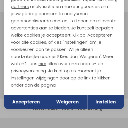
Marketing cookies
partners
analytische en marketingcookies om
jouw gedrag anoniem te analyseren,
gepersonaliseerde content te tonen en relevante
Meld je aan voor Kathmandu
advertenties aan te bieden. Je kunt zelf bepalen
Hoogtepunten
welke cookies je accepteert. Klik op 'Accepteren'
En spaar voor 5% korting op je nieuwe outdoorgear!
voor alle cookies, of kies 'Instellingen' om je
Als bonus ontvang je e-mails met leuke acties, events
voorkeuren aan te passen. Wil je alleen
en nieuwe collecties!
noodzakelijke cookies? Kies dan 'Weigeren'. Meer
weten? Lees
hier
alles over onze cookie- en
Aanmelden
privacyverklaring. Je kunt op elk moment je
instellingen wijzigingen door op de link te klikken
Hoe we met je data omgaan? Bekijk dit in onze
onder aan de pagina.
privacyverklaring.
Terug
Opslaan
Accepteren
Weigeren
Instellen
Automatisch sparen voor korting