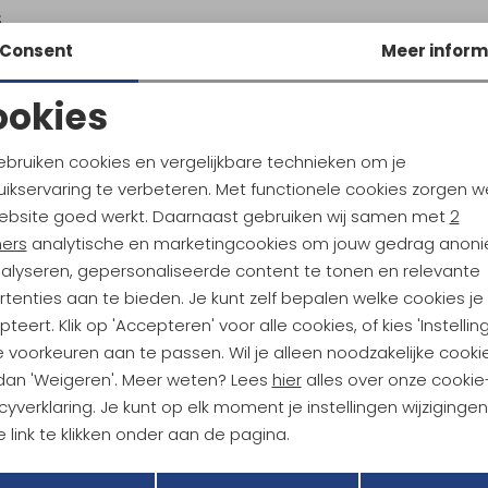
5
Consent
Meer inform
ookies
Noodzakelijke cookies
Personalisatie cookies
ebruiken cookies en vergelijkbare technieken om je
ikservaring te verbeteren. Met functionele cookies zorgen w
Analytische cookies
Marketing cookies
ebsite goed werkt. Daarnaast gebruiken wij samen met
2
ndu Hoogtepunten
ners
analytische en marketingcookies om jouw gedrag anon
tdoorgear! Als bonus ontvang
nalyseren, gepersonaliseerde content te tonen en relevante
uwe collecties!
Hoe we met je data omgaan? B
tenties aan te bieden. Je kunt zelf bepalen welke cookies je
teert. Klik op 'Accepteren' voor alle cookies, of kies 'Instellin
 voorkeuren aan te passen. Wil je alleen noodzakelijke cooki
h sparen voor korting
Gratis verzending bov
 dan 'Weigeren'. Meer weten? Lees
hier
alles over onze cookie
cyverklaring. Je kunt op elk moment je instellingen wijziginge
 link te klikken onder aan de pagina.
r Kathmandu
Duurzaamheid
Terug
Opslaan