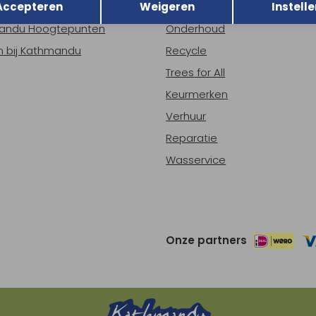
Accepteren
Weigeren
Instelle
ns
Nieuws
andu Hoogtepunten
Onderhoud
 bij Kathmandu
Recycle
Trees for All
Keurmerken
Verhuur
Reparatie
Wasservice
Onze partners