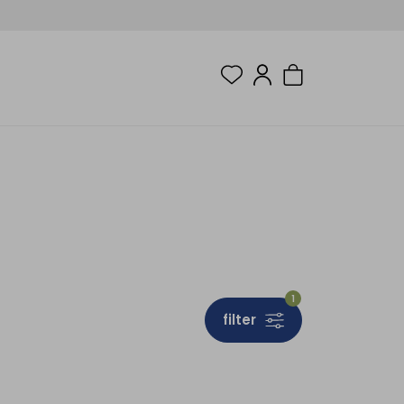
1
filter