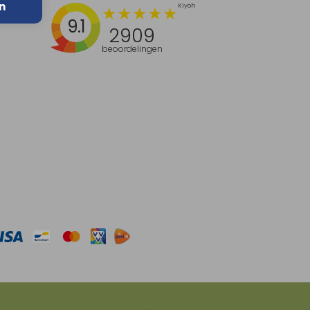
n
9.1
2909
beoordelingen