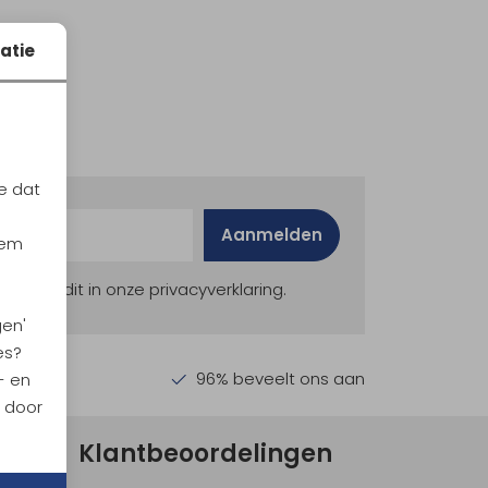
atie
e dat
Aanmelden
iem
ekijk dit in onze privacyverklaring.
gen'
es?
en €30,-
96% beveelt ons aan
- en
n door
Klantbeoordelingen