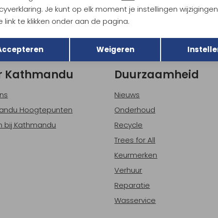
Hoe we met je data omgaan? B
cyverklaring. Je kunt op elk moment je instellingen wijziginge
 link te klikken onder aan de pagina.
Terug
Opslaan
h sparen voor korting
Gratis verzending bov
Accepteren
Weigeren
Instelle
r Kathmandu
Duurzaamheid
ns
Nieuws
andu Hoogtepunten
Onderhoud
 bij Kathmandu
Recycle
Trees for All
Keurmerken
Verhuur
Reparatie
Wasservice