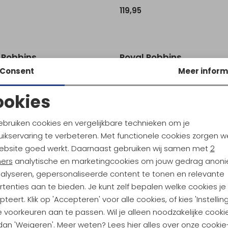
119,95
Sale
 Robbins
Royal Robbins
Westlands Mock Neck Women's Deep Blue
Westlands Mock Neck Women's
Consent
Meer inform
119,95
59,95
119,95
ookies
Noodzakelijke cookies
Personalisatie cookies
ebruiken cookies en vergelijkbare technieken om je
ikservaring te verbeteren. Met functionele cookies zorgen w
Analytische cookies
Marketing cookies
ebsite goed werkt. Daarnaast gebruiken wij samen met
2
ners
analytische en marketingcookies om jouw gedrag anon
nalyseren, gepersonaliseerde content te tonen en relevante
tenties aan te bieden. Je kunt zelf bepalen welke cookies je
ndu Hoogtepunten
teert. Klik op 'Accepteren' voor alle cookies, of kies 'Instellin
 voorkeuren aan te passen. Wil je alleen noodzakelijke cooki
tdoorgear! Als bonus ontvang
 dan 'Weigeren'. Meer weten? Lees
hier
alles over onze cookie
uwe collecties!