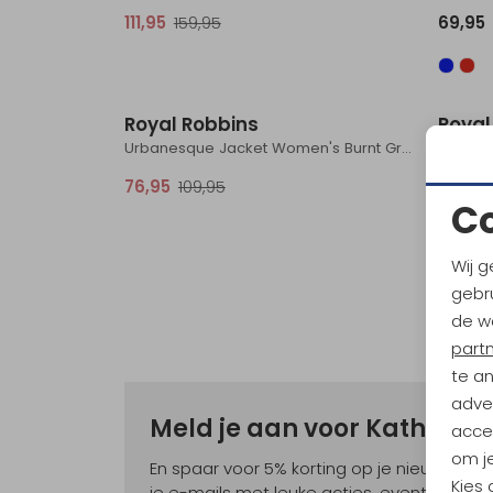
111,95
159,95
69,95
Sale
Royal Robbins
Royal
Urbanesque Jacket Women's Burnt Grape
76,95
109,95
83,95
C
Wij g
gebru
de w
part
te a
adver
Meld je aan voor Kathma
accep
om je
En spaar voor 5% korting op je nieuwe ou
Kies
je e-mails met leuke acties, events en nie