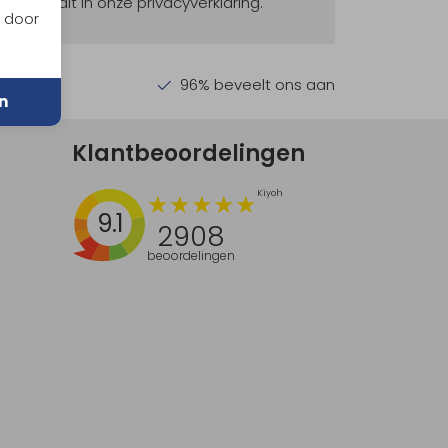
ekijk dit in onze privacyverklaring.
n door
en €30,-
96% beveelt ons aan
n
Klantbeoordelingen
9.1
2908
beoordelingen