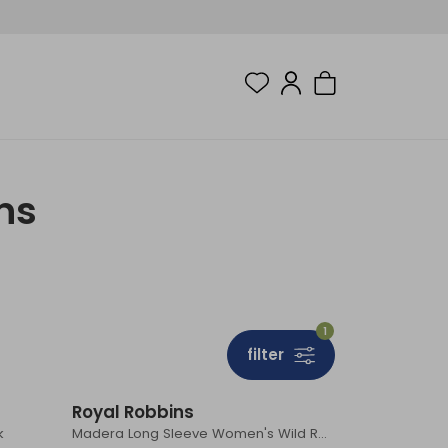
ns
1
filter
Royal Robbins
k
Madera Long Sleeve Women's Wild Rhubarb