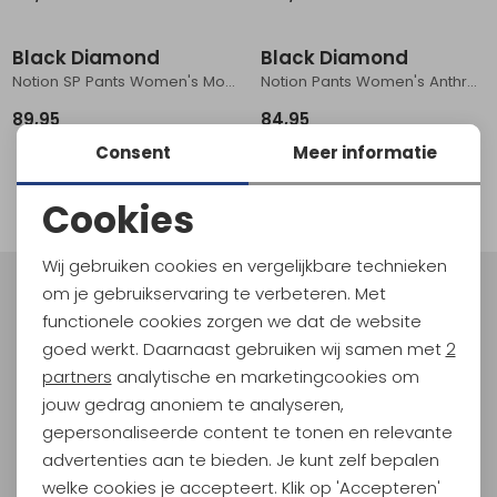
Schoenonderhoud
Bagagezakken en Tonnen
Wandelstokken en Gamaschen
Kampeermeubels
Pof, Pofzakken en Training
Wandelschoenen Heren
Skibroeken
Expeditie accessoires
Expeditie jassen
Fietsbroeken
Expeditie accessoires
Black Diamond
Black Diamond
Rugzak accessoires
Cadeaus en Diensten
Wassen
Klimtouw en Bandsling
Sokken
Fietsbroeken
Expeditie broeken
Notion SP Pants Women's Moonstone
Notion Pants Women's Anthracite
89,95
84,95
Ijsklimmen en Stijgijzers
Drinksysteem
Expeditie broeken
Consent
Meer informatie
1
Sneeuwwandelen
Wandelstokken en Gamaschen
filter
Cookies
Zonnebrillen
Noodzakelijke cookies
Wij gebruiken cookies en vergelijkbare technieken
Personalisatie cookies
om je gebruikservaring te verbeteren. Met
Meld je aan voor Kathmandu
functionele cookies zorgen we dat de website
Hoogtepunten
Analytische cookies
goed werkt. Daarnaast gebruiken wij samen met
2
En spaar voor 5% korting op je nieuwe outdoorgear!
Marketing cookies
partners
analytische en marketingcookies om
Als bonus ontvang je e-mails met leuke acties, events
jouw gedrag anoniem te analyseren,
en nieuwe collecties!
gepersonaliseerde content te tonen en relevante
advertenties aan te bieden. Je kunt zelf bepalen
Aanmelden
welke cookies je accepteert. Klik op 'Accepteren'