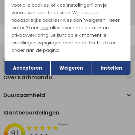
voor alle cookies, of kies 'Instellingen' om je
Hoe we met je data omgaan? Bekijk dit in onze
privacyverklaring.
voorkeuren aan te passen. Wil je alleen
noodzakelijke cookies? Kies dan 'Weigeren'. Meer
weten? Lees
hier
alles over onze cookie- en
Automatisch sparen voor korting
privacyverklaring. Je kunt op elk moment je
instellingen wijzigingen door op de link te klikken
onder aan de pagina.
Klantenservice
Terug
Opslaan
Accepteren
Weigeren
Instellen
Over Kathmandu
Duurzaamheid
Klantbeoordelingen
9.1