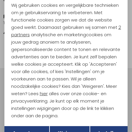
Wij gebruiken cookies en vergelijkbare technieken
Personalisatie cookies
om je gebruikservaring te verbeteren. Met
Petzl
functionele cookies zorgen we dat de website
Analytische cookies
Tandem Red
goed werkt. Daarnaast gebruiken wij samen met
2
49,95
Marketing cookies
partners
analytische en marketingcookies om
jouw gedrag anoniem te analyseren,
1
gepersonaliseerde content te tonen en relevante
filter
advertenties aan te bieden. Je kunt zelf bepalen
welke cookies je accepteert. Klik op 'Accepteren'
voor alle cookies, of kies 'Instellingen' om je
voorkeuren aan te passen. Wil je alleen
Meld je aan voor Kathmandu
noodzakelijke cookies? Kies dan 'Weigeren'. Meer
Hoogtepunten
weten? Lees
hier
alles over onze cookie- en
En spaar voor 5% korting op je nieuwe outdoorgear!
privacyverklaring. Je kunt op elk moment je
Als bonus ontvang je e-mails met leuke acties, events
instellingen wijzigingen door op de link te klikken
en nieuwe collecties!
onder aan de pagina.
Aanmelden
Terug
Opslaan